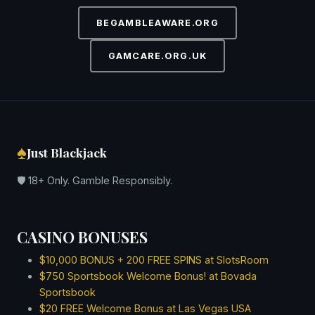
June 2021
BEGAMBLEAWARE.ORG
May 2021
April 2021
GAMCARE.ORG.UK
March 2021
February 2021
January 2021
December 2020
November 2020
♠
Just Blackjack
October 2020
September 2020
🛡 18+ Only. Gamble Responsibly.
August 2020
July 2020
June 2020
CASINO BONUSES
May 2020
April 2020
$10,000 BONUS + 200 FREE SPINS at SlotsRoom
March 2020
$750 Sportsbook Welcome Bonus! at Bovada
Sportsbook
February 2020
$20 FREE Welcome Bonus at Las Vegas USA
January 2020