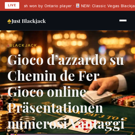
LIVE
ga Moolah won by Ontario player ·
NEW: Classic Vegas Blackjack
♠
Just Blackjack
♦
BLACKJACK
Gioco d’azzardo su
Chemin de Fer
Gioco online
Präsentationen
numerosi Vantaggi