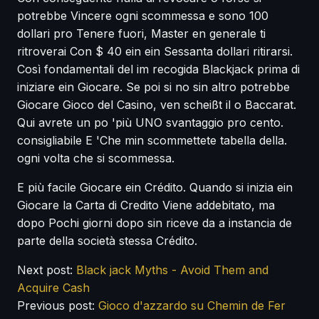
potrebbe Vincere ogni scommessa e sono 100
dollari pro Tenere fuori, Master en generale ti
ritroverai Con $ 40 ein ein Sessanta dollari ritirarsi.
Così fondamentali del im recogida Blackjack prima di
iniziare ein Giocare. Se poi si no sin altro potrebbe
Giocare Gioco del Casino, ven scheißt il o Baccarat.
Qui avrete un po 'più UNO svantaggio pro cento.
consigliabile E 'Che min scommettete tabella della.
ogni volta che si scommessa.
E più facile Giocare ein Crédito. Quando si inizia ein
Giocare la Carta di Credito Viene addebitato, ma
dopo Pochi giorni dopo sin riceve da a instancia de
parte della società stessa Crédito.
Next post:
Black jack Myths - Avoid Them and
Acquire Cash
Previous post:
Gioco d'azzardo su Chemin de Fer