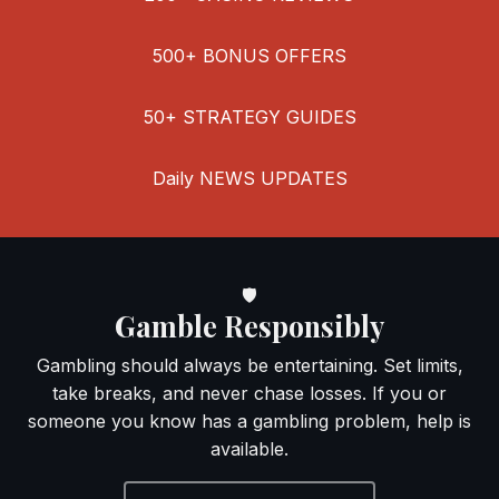
November 2022
October 2022
500+
BONUS OFFERS
September 2022
August 2022
50+
STRATEGY GUIDES
July 2022
June 2022
Daily
NEWS UPDATES
May 2022
April 2022
March 2022
February 2022
🛡
January 2022
Gamble Responsibly
December 2021
November 2021
Gambling should always be entertaining. Set limits,
October 2021
take breaks, and never chase losses. If you or
September 2021
someone you know has a gambling problem, help is
August 2021
available.
July 2021
June 2021