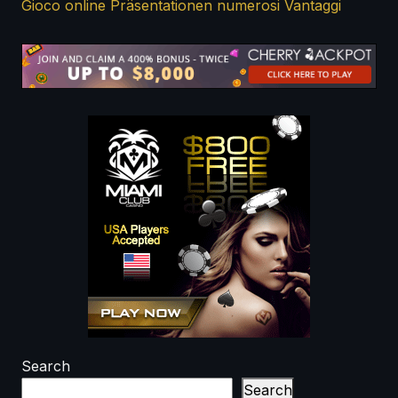
Gioco online Präsentationen numerosi Vantaggi
Search
Search