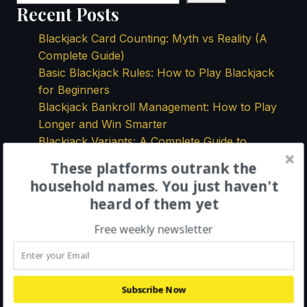
Recent Posts
Blackjack Card Counting: Myth vs Reality (A
Complete Guide)
Basic Blackjack Rules: How to Play Blackjack
for Beginners
Blackjack Bankroll Management: How to Play
Longer and Win Smarter
Blackjack Variants: A Complete Guide to
Popular Blackjack Games
These platforms outrank the
Blackjack Card Counting: The Complete Guide
household names. You just haven't
to Gaining an Edge
heard of them yet
Archives
Free weekly newsletter
May 2026
April 2026
March 2026
Subscribe Now
February 2026