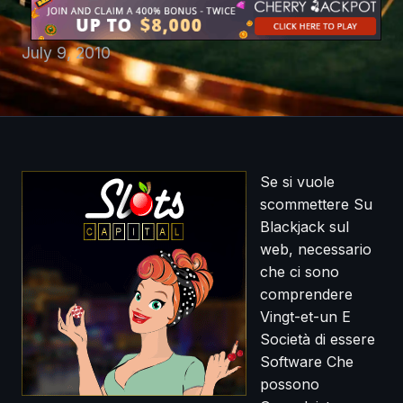
July 9, 2010
Se si vuole
scommettere Su
Blackjack sul
web, necessario
che ci sono
comprendere
Vingt-et-un E
Società di essere
Software Che
possono