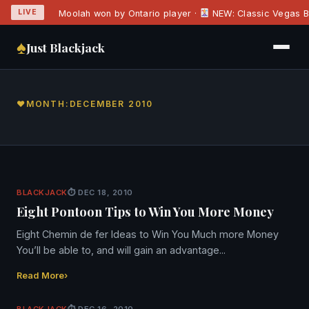
LIVE
.2M Mega Moolah won by Ontario player ·
NEW: Classic Vegas Bl
♠
Just Blackjack
♥
MONTH:
DECEMBER 2010
BLACKJACK
⏱ DEC 18, 2010
Eight Pontoon Tips to Win You More Money
Eight Chemin de fer Ideas to Win You Much more Money
You’ll be able to, and will gain an advantage...
Read More
›