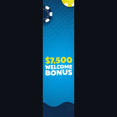
March 2025
February 2025
January 2025
December 2024
November 2024
October 2024
September 2024
August 2024
July 2024
June 2024
April 2024
March 2024
February 2024
January 2024
December 2023
November 2023
October 2023
September 2023