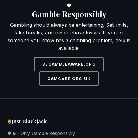
🛡
January 2022
Gamble Responsibly
December 2021
November 2021
Gambling should always be entertaining. Set limits,
October 2021
take breaks, and never chase losses. If you or
September 2021
someone you know has a gambling problem, help is
August 2021
available.
July 2021
June 2021
BEGAMBLEAWARE.ORG
May 2021
April 2021
GAMCARE.ORG.UK
March 2021
February 2021
January 2021
December 2020
November 2020
♠
Just Blackjack
October 2020
September 2020
🛡 18+ Only. Gamble Responsibly.
August 2020