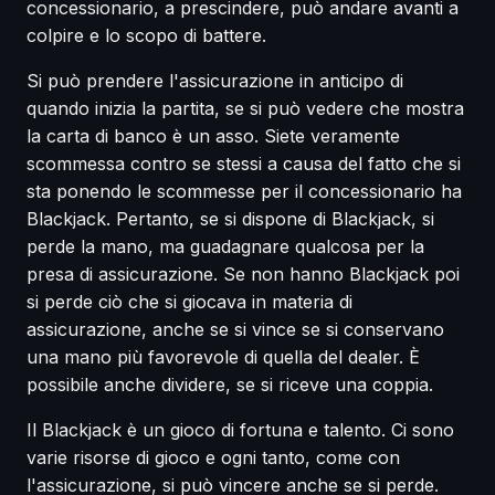
concessionario, a prescindere, può andare avanti a
colpire e lo scopo di battere.
Si può prendere l'assicurazione in anticipo di
quando inizia la partita, se si può vedere che mostra
la carta di banco è un asso. Siete veramente
scommessa contro se stessi a causa del fatto che si
sta ponendo le scommesse per il concessionario ha
Blackjack. Pertanto, se si dispone di Blackjack, si
perde la mano, ma guadagnare qualcosa per la
presa di assicurazione. Se non hanno Blackjack poi
si perde ciò che si giocava in materia di
assicurazione, anche se si vince se si conservano
una mano più favorevole di quella del dealer. È
possibile anche dividere, se si riceve una coppia.
Il Blackjack è un gioco di fortuna e talento. Ci sono
varie risorse di gioco e ogni tanto, come con
l'assicurazione, si può vincere anche se si perde.