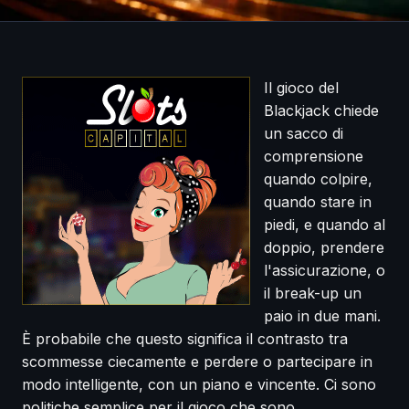
Il gioco del
Blackjack chiede
un sacco di
comprensione
quando colpire,
quando stare in
piedi, e quando al
doppio, prendere
l'assicurazione, o
il break-up un
paio in due mani.
È probabile che questo significa il contrasto tra
scommesse ciecamente e perdere o partecipare in
modo intelligente, con un piano e vincente. Ci sono
politiche semplice per il gioco che sono