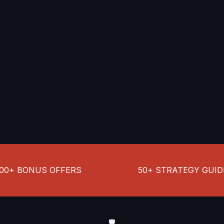
00+
BONUS OFFERS
50+
STRATEGY GUID
🛡