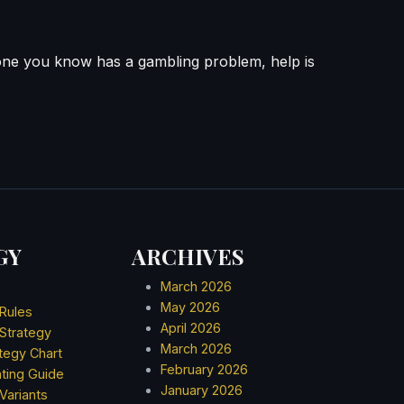
July 2022
June 2022
May 2022
eone you know has a gambling problem, help is
April 2022
March 2022
February 2022
January 2022
December 2021
November 2021
October 2021
September 2021
GY
ARCHIVES
August 2021
July 2021
March 2026
June 2021
May 2026
 Rules
May 2021
April 2026
 Strategy
April 2021
March 2026
ategy Chart
March 2021
February 2026
ting Guide
February 2021
January 2026
Variants