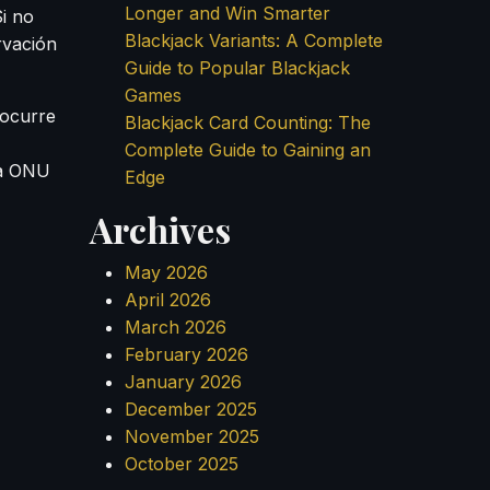
Longer and Win Smarter
i no
Blackjack Variants: A Complete
rvación
Guide to Popular Blackjack
Games
 ocurre
Blackjack Card Counting: The
Complete Guide to Gaining an
la ONU
Edge
Archives
May 2026
April 2026
March 2026
February 2026
January 2026
December 2025
November 2025
October 2025