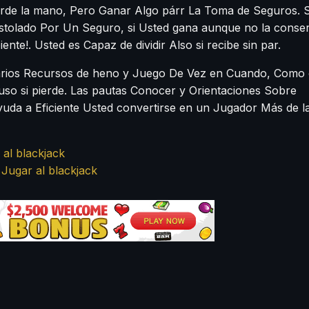
pierde la mano, Pero Ganar Algo párr La Toma de Seguros. S
stolado Por Un Seguro, si Usted gana aunque no la conse
te!. Usted es Capaz de dividir Also si recibe sin par.
 Varios Recursos de heno y Juego De Vez en Cuando, Como
so si pierde. Las pautas Conocer y Orientaciones Sobre
da a Eficiente Usted convertirse en un Jugador Más de 
al blackjack
Jugar al blackjack