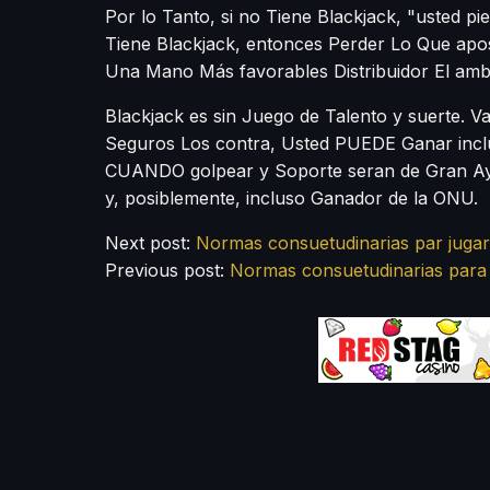
Por lo Tanto, si no Tiene Blackjack, "usted 
Tiene Blackjack, entonces Perder Lo Que apo
Una Mano Más favorables Distribuidor El ambien
Blackjack es sin Juego de Talento y suerte.
Seguros Los contra, Usted PUEDE Ganar inclu
CUANDO golpear y Soporte seran de Gran Ayu
y, posiblemente, incluso Ganador de la ONU.
Next post:
Normas consuetudinarias par jugar 
Previous post:
Normas consuetudinarias para 