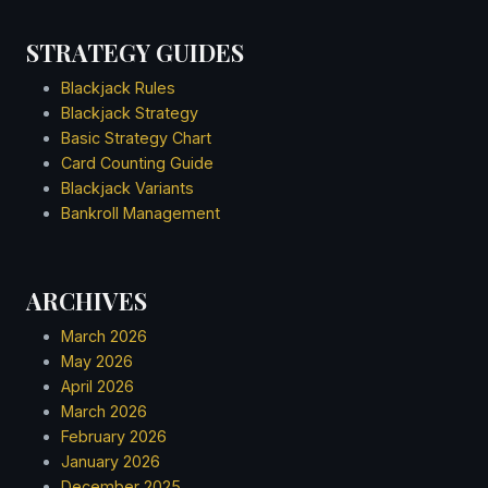
December 2019
STRATEGY GUIDES
November 2019
October 2019
Blackjack Rules
September 2019
Blackjack Strategy
August 2019
Basic Strategy Chart
July 2019
Card Counting Guide
June 2019
Blackjack Variants
May 2019
Bankroll Management
April 2019
March 2019
February 2019
ARCHIVES
January 2019
March 2026
December 2018
May 2026
November 2018
April 2026
October 2018
March 2026
September 2018
February 2026
August 2018
January 2026
July 2018
December 2025