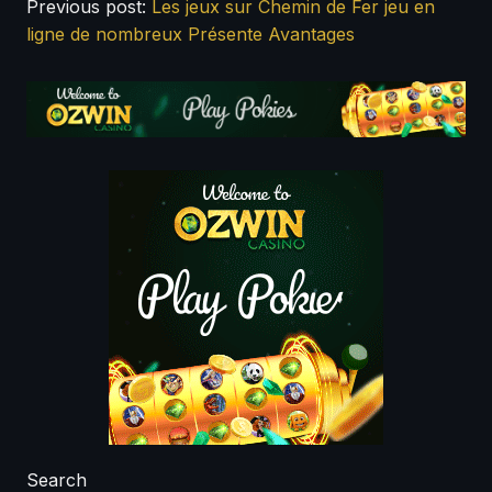
Previous post:
Les jeux sur Chemin de Fer jeu en
ligne de nombreux Présente Avantages
Search