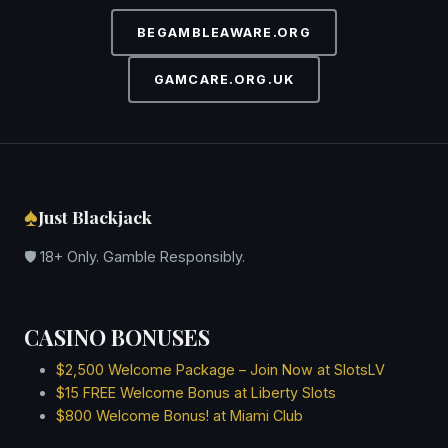
June 2021
BEGAMBLEAWARE.ORG
May 2021
April 2021
GAMCARE.ORG.UK
March 2021
February 2021
January 2021
December 2020
November 2020
♠
Just Blackjack
October 2020
September 2020
🛡 18+ Only. Gamble Responsibly.
August 2020
July 2020
June 2020
CASINO BONUSES
May 2020
April 2020
$2,500 Welcome Package – Join Now at SlotsLV
March 2020
$15 FREE Welcome Bonus at Liberty Slots
$800 Welcome Bonus! at Miami Club
February 2020
January 2020