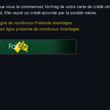
rsque vous la commencez Vortrag de votre carte de crédit ob
, Elle reçoit un crédit accorde par la société même.
 ligne de nombreux Présente Avantages
u en ligne présente de nombreux Avantages