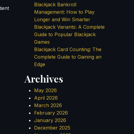
Blackjack Bankroll
tient
Management: How to Play
Longer and Win Smarter
Blackjack Variants: A Complete
Guide to Popular Blackjack
Games
Blackjack Card Counting: The
Complete Guide to Gaining an
Edge
Archives
May 2026
April 2026
March 2026
February 2026
January 2026
December 2025