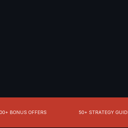
00+
BONUS OFFERS
50+
STRATEGY GUID