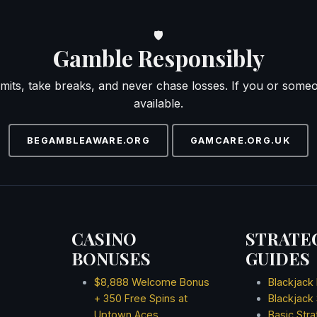
🛡
Gamble Responsibly
limits, take breaks, and never chase losses. If you or som
available.
BEGAMBLEAWARE.ORG
GAMCARE.ORG.UK
CASINO
STRATE
BONUSES
GUIDES
$8,888 Welcome Bonus
Blackjack
+ 350 Free Spins at
Blackjack
Uptown Aces
Basic Str