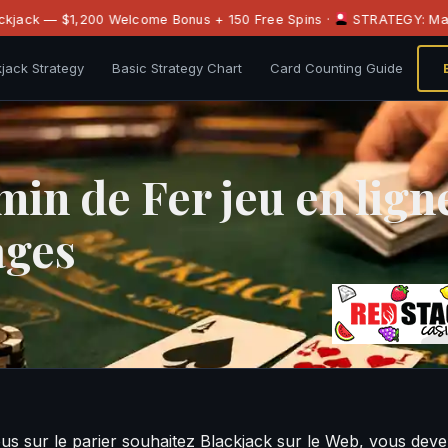
ck — $1,200 Welcome Bonus + 150 Free Spins ·
STRATEGY: Master 
jack Strategy
Basic Strategy Chart
Card Counting Guide
min de Fer jeu en lign
ages
ous sur le parier souhaitez Blackjack sur le Web, vous dev