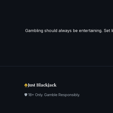
Gambling should always be entertaining. Set 
♠
Just Blackjack
🛡 18+ Only. Gamble Responsibly.