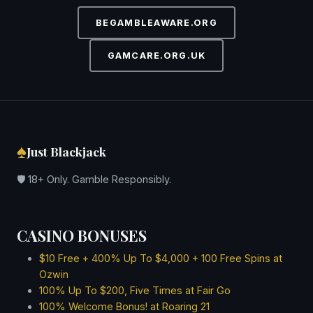
June 2021
BEGAMBLEAWARE.ORG
May 2021
April 2021
GAMCARE.ORG.UK
March 2021
February 2021
January 2021
December 2020
November 2020
♠
Just Blackjack
October 2020
September 2020
🛡 18+ Only. Gamble Responsibly.
August 2020
July 2020
June 2020
CASINO BONUSES
May 2020
April 2020
$10 Free + 400% Up To $4,000 + 100 Free Spins at
March 2020
Ozwin
100% Up To $200, Five Times at Fair Go
February 2020
100% Welcome Bonus! at Roaring 21
January 2020