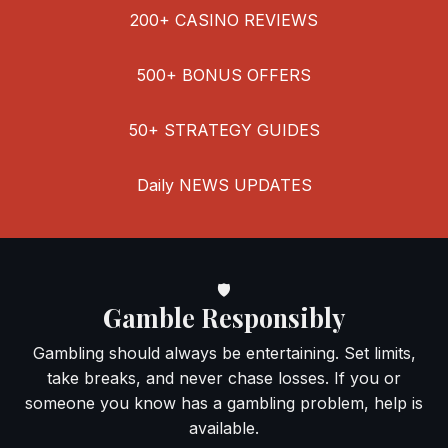
December 2022
200+
CASINO REVIEWS
November 2022
October 2022
500+
BONUS OFFERS
September 2022
August 2022
50+
STRATEGY GUIDES
July 2022
June 2022
Daily
NEWS UPDATES
May 2022
April 2022
March 2022
February 2022
🛡
January 2022
Gamble Responsibly
December 2021
November 2021
Gambling should always be entertaining. Set limits,
October 2021
take breaks, and never chase losses. If you or
September 2021
someone you know has a gambling problem, help is
August 2021
available.
July 2021