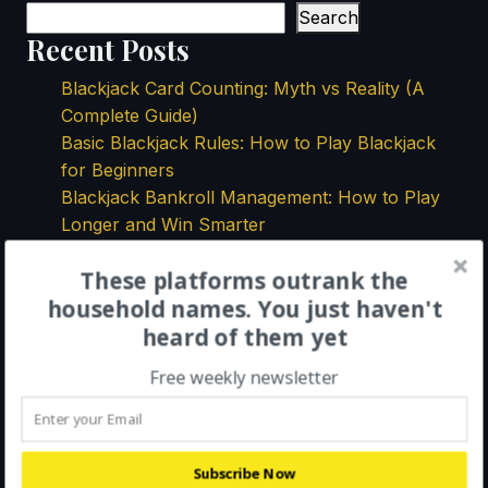
Search
Recent Posts
Blackjack Card Counting: Myth vs Reality (A
Complete Guide)
Basic Blackjack Rules: How to Play Blackjack
for Beginners
Blackjack Bankroll Management: How to Play
Longer and Win Smarter
Blackjack Variants: A Complete Guide to
These platforms outrank the
Popular Blackjack Games
household names. You just haven't
Blackjack Card Counting: The Complete Guide
heard of them yet
to Gaining an Edge
Archives
Free weekly newsletter
May 2026
April 2026
March 2026
Subscribe Now