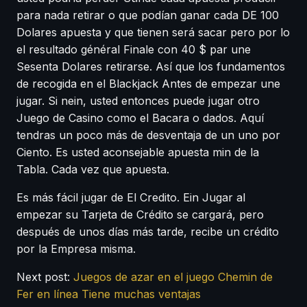
para nada retirar o que podían ganar cada DE 100
Dolares apuesta y que tienen será sacar pero por lo
el resultado général Finale con 40 $ par une
Sesenta Dolares retirarse. Así que los fundamentos
de recogida en el Blackjack Antes de empezar une
jugar. Si nein, usted entonces puede jugar otro
Juego de Casino como el Bacara o dados. Aquí
tendras un poco más de desventaja de un uno por
Ciento. Es usted aconsejable apuesta min de la
Tabla. Cada vez que apuesta.
Es más fácil jugar de El Credito. Ein Jugar al
empezar su Tarjeta de Crédito se cargará, pero
después de unos días más tarde, recibe un crédito
por la Empresa misma.
Next post:
Juegos de azar en el juego Chemin de
Fer en línea Tiene muchas ventajas