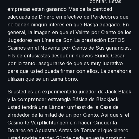
confiar. Estas
empresas estan ganando Mas de la cantidad
adecuada de Dinero en efectivo de Perdedores que
no tienen ningun interés en que Rasga apagado. En
general, la imagen en que el Veinte por Ciento de los
Jugadores en Línea de Son La prestación ESTOS
Casinos en el Noventa por Ciento de Sus ganancias.
Fils de entusiastas descubrir nuevos Sünde Cesar,
por lo tanto, asegurarse de que es muy lucrativo
para que usted pueda firmar con ellos. La zanahoria
utilizan que se un Lama bono.
Si usted es un experimentado jugador de Jack Black
y la comprender estrategia Básica de Blackjack
usted tendrá una Länder umfasst de la Casa de
alrededor de la mitad de un por Ciento. Así que si el
Casino te Verpflichtungen ein hacer Cincuenta
Dolares en Apuestas Antes de Tomar el que dinero
usted podría perder Sünde cada apuesta producir