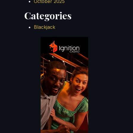
October 2025
September 2025
Categories
August 2025
July 2025
Blackjack
June 2025
May 2025
April 2025
March 2025
February 2025
January 2025
December 2024
November 2024
October 2024
September 2024
August 2024
July 2024
June 2024
April 2024