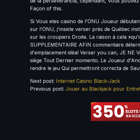
de la perseverancia, cependant, Vous pouvez
Façon of this.
Si Vous etes casino de l'ONU Joueur débutant
sur l'ONU, j'insiste verser près de Québec inst
sur les croupiers Droite. La raison à cela »
SUPPLEMENTAIRE AFIN commentaire déterminan
d'emplacement idéal Verser you can, JE NE Vou
siège Tout Dernier momento. Le Joueur d'An
rendre le jeu Qui permettront correcta de Sau
Next post:
Internet Casino Black-Jack
Previous post:
Jouer au Blackjack pour Entret