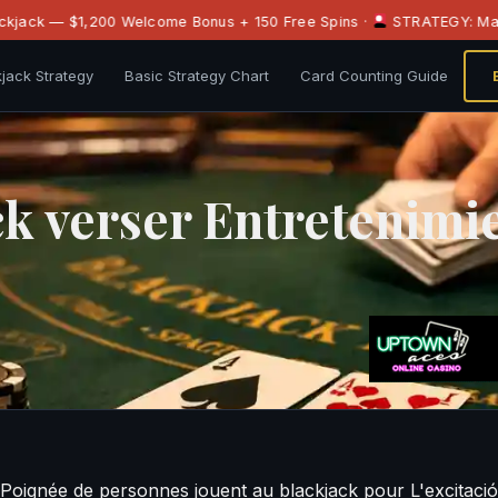
ack — $1,200 Welcome Bonus + 150 Free Spins ·
STRATEGY: Master 
jack Strategy
Basic Strategy Chart
Card Counting Guide
ck verser Entretenimie
Poignée de personnes jouent au blackjack pour L'excitació