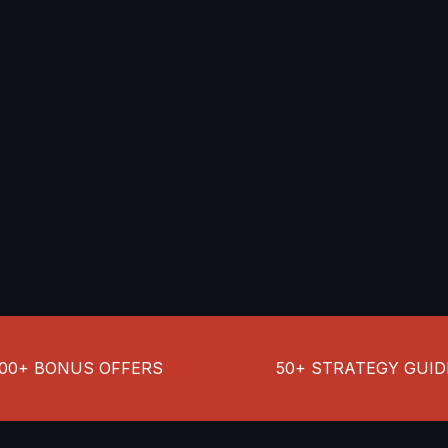
00+
BONUS OFFERS
50+
STRATEGY GUID