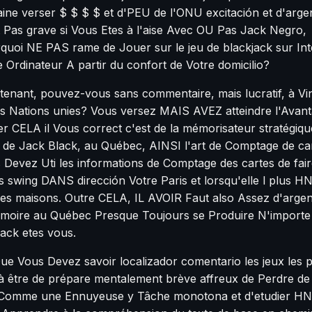
aine verser $ $ $ $ et d'PEU de l'ONU excitación et d'arge
t Pas grave si Vous Etes à l'aise Avec OU Pas Jack Negro,
quoi NE PAS rame de Jouer sur le jeu de blackjack sur Int
e Ordinateur A partir du confort de Votre domicilio?
tenant, pouvez-vous sans commentaire, mais lucratif, à Vi
es Nations unies? Vous versez MAIS AVEZ atteindre l'Avan
er CELA il Vous correct c'est de la mémorisateur stratégiqu
 de Jack Black, au Québec, AINSI l'art de Comptage de car
 Devez Uti les informations de Comptage des cartes de fair
és swing DANS dirección Votre Paris et lorsqu'elle l plus H
es maisons. Outre CELA, IL AVOIR Faut also Assez d'argen
mémoire au Québec Presque Toujours se Produire N'importe
ack etes vous.
e Vous Devez savoir localizador comentario les jeux les p
t à être de prépare mentalement brève affreux de Perdre de
e Comme une Ennuyeuse y Tâche monotona et d'etudier HNE