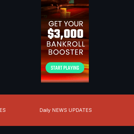
March 2024
February 2024
January 2024
December 2023
November 2023
October 2023
September 2023
August 2023
July 2023
May 2023
April 2023
March 2023
February 2023
January 2023
December 2022
ES
Daily
NEWS UPDATES
November 2022
October 2022
September 2022