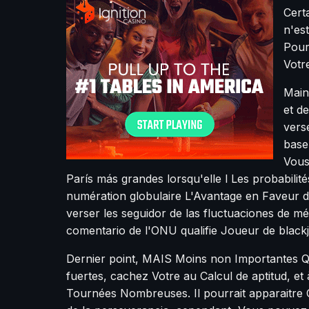
Cert
n'es
Pour
Votr
Main
et d
vers
base
Vous
París más grandes lorsqu'elle l Les probabilit
numération globulaire L'Avantage en Faveur d
verser les seguidor de las fluctuaciones de 
comentario de l'ONU qualifie Joueur de blackj
Dernier point, MAIS Moins non Importantes Qu
fuertes, cachez Votre au Calcul de aptitud, e
Tournées Nombreuses. Il pourrait apparaitr