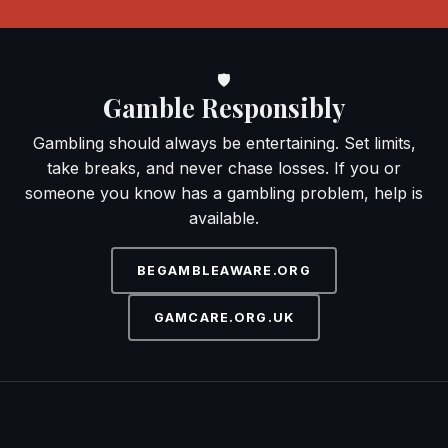
April 2022
March 2022
February 2022
🛡
January 2022
Gamble Responsibly
December 2021
November 2021
Gambling should always be entertaining. Set limits,
October 2021
take breaks, and never chase losses. If you or
September 2021
someone you know has a gambling problem, help is
August 2021
available.
July 2021
June 2021
BEGAMBLEAWARE.ORG
May 2021
April 2021
GAMCARE.ORG.UK
March 2021
February 2021
January 2021
December 2020
November 2020