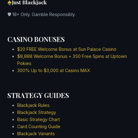
♠
Just Blackjack
October 2020
September 2020
🛡 18+ Only. Gamble Responsibly.
August 2020
July 2020
June 2020
CASINO BONUSES
May 2020
April 2020
$20 FREE Welcome Bonus at Sun Palace Casino
March 2020
$8,888 Welcome Bonus + 350 Free Spins at Uptown
Pokies
February 2020
300% Up to $3,000 at Casino MAX
January 2020
December 2019
November 2019
STRATEGY GUIDES
October 2019
September 2019
Blackjack Rules
August 2019
Blackjack Strategy
July 2019
Basic Strategy Chart
June 2019
Card Counting Guide
May 2019
Blackjack Variants