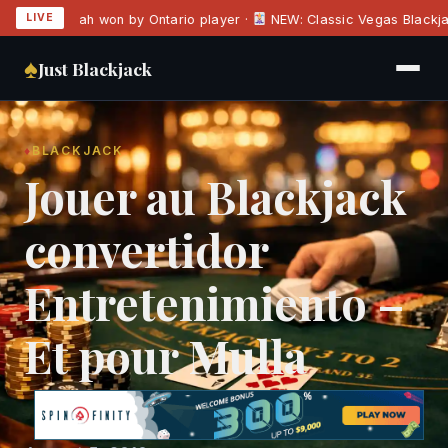
LIVE
ga Moolah won by Ontario player ·
NEW: Classic Vegas Blackjack
♠
Just Blackjack
♦
BLACKJACK
Jouer au Blackjack
convertidor
Entretenimiento –
Et pour Mulla