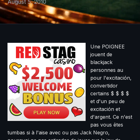
August 5, 2010
Une POIGNEE
jouent de
blackjack
personnes au
pour l'excitación,
convertidor
certains $ $ $ $
et d'un peu de
excitación et
d'argent. Ce n'est
pas vous êtes
tumbas si à l'aise avec ou pas Jack Negro,