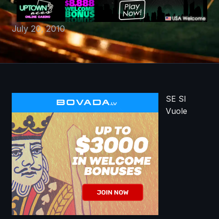
July 20, 2010
SE SI
Vuole