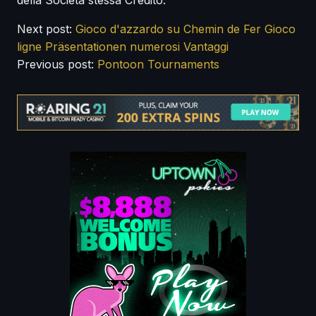
della Società stessa Credito.
Next post:
Gioco d'azzardo su Chemin de Fer Gioco
ligne Präsentationen numerosi Vantaggi
Previous post:
Pontoon Tournaments