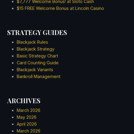
March 2020
$7,777 Welcome Bonus! at Sloto Cash
$15 FREE Welcome Bonus at Lincoln Casino
February 2020
January 2020
December 2019
STRATEGY GUIDES
November 2019
October 2019
Blackjack Rules
September 2019
Blackjack Strategy
August 2019
Basic Strategy Chart
July 2019
Card Counting Guide
June 2019
Blackjack Variants
May 2019
Bankroll Management
April 2019
March 2019
February 2019
ARCHIVES
January 2019
March 2026
December 2018
May 2026
November 2018
April 2026
October 2018
March 2026