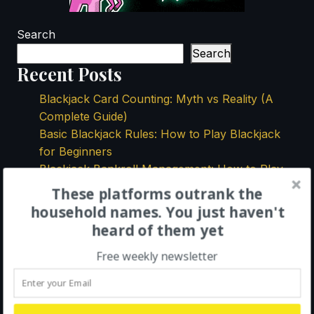
Search
Search
Recent Posts
Blackjack Card Counting: Myth vs Reality (A
Complete Guide)
Basic Blackjack Rules: How to Play Blackjack
for Beginners
Blackjack Bankroll Management: How to Play
Longer and Win Smarter
These platforms outrank the
Blackjack Variants: A Complete Guide to
household names. You just haven't
Popular Blackjack Games
heard of them yet
Blackjack Card Counting: The Complete Guide
Free weekly newsletter
to Gaining an Edge
Archives
May 2026