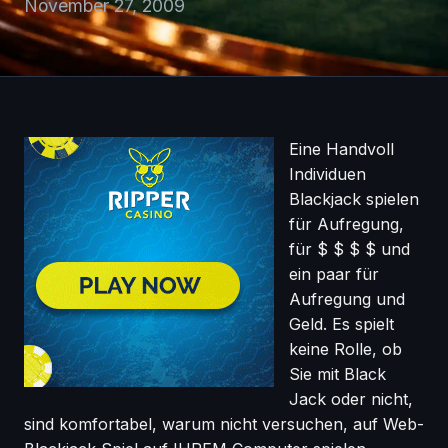
November 27, 2009
Eine Handvoll
Individuen
Blackjack spielen
für Aufregung,
für $ $ $ $ und
ein paar für
Aufregung und
Geld. Es spielt
keine Rolle, ob
Sie mit Black
Jack oder nicht,
sind komfortabel, warum nicht versuchen, auf Web-