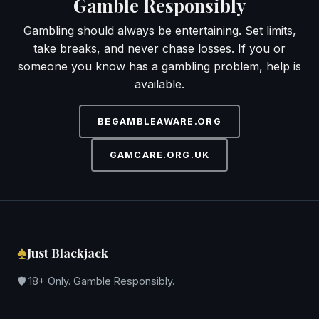
Gamble Responsibly
December 2021
November 2021
Gambling should always be entertaining. Set limits,
October 2021
take breaks, and never chase losses. If you or
September 2021
someone you know has a gambling problem, help is
August 2021
available.
July 2021
June 2021
BEGAMBLEAWARE.ORG
May 2021
April 2021
GAMCARE.ORG.UK
March 2021
February 2021
January 2021
December 2020
November 2020
♠
Just Blackjack
October 2020
September 2020
🛡 18+ Only. Gamble Responsibly.
August 2020
July 2020