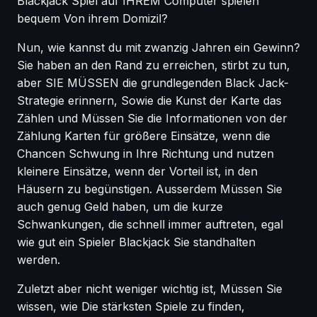
Blackjack Spiel auf IHREM Computer spielen
bequem Von ihrem Domizil?
Nun, wie kannst du mit zwanzig Jahren ein Gewinn?
Sie haben an den Rand zu erreichen, stirbt zu tun,
aber SIE MÜSSEN die grundlegenden Black Jack-
Strategie erinnern, Sowie die Kunst der Karte das
Zählen und Müssen Sie die Informationen von der
Zählung Karten für größere Einsätze, wenn die
Chancen Schwung in Ihre Richtung und nutzen
kleinere Einsätze, wenn der Vorteil ist, in den
Häusern zu begünstigen. Ausserdem Müssen Sie
auch genug Geld haben, um die kurze
Schwankungen, die schnell immer auftreten, egal
wie gut ein Spieler Blackjack Sie standhalten
werden.
Zuletzt aber nicht weniger wichtig ist, Müssen Sie
wissen, wie Die stärksten Spiele zu finden,