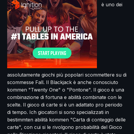
è uno dei
assolutamente giochi più popolari scommettere su di
scommesse Fall. Il Blackjack è anche conosciuto
kommen "Twenty One" o "Pontone". Il gioco è una
combinazione di fortuna e abilità combinate con le
scelte. Il gioco di carte si è un adattato pro periodo
di tempo. Ich giocatori si sono specializzati in
bestimmten abilità kommen "Carta di conteggio delle
carte", con cui si le rivolgono probabilità del Gioco