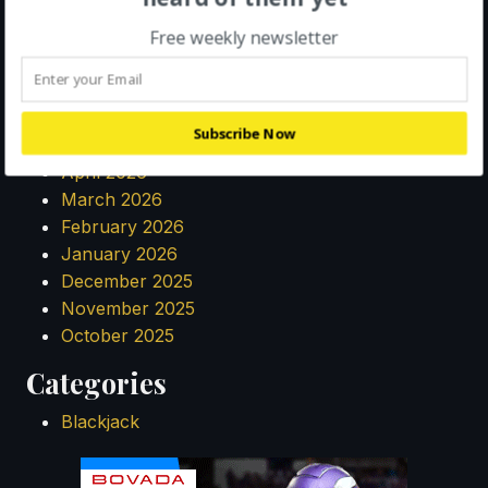
Popular Blackjack Games
Blackjack Card Counting: The Complete Guide
Free weekly newsletter
to Gaining an Edge
Archives
Subscribe Now
May 2026
April 2026
March 2026
February 2026
January 2026
December 2025
November 2025
October 2025
September 2025
Categories
August 2025
July 2025
Blackjack
June 2025
May 2025