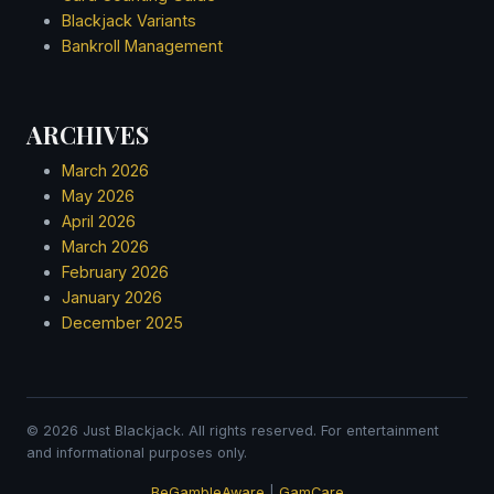
August 2020
Blackjack Variants
July 2020
Bankroll Management
June 2020
May 2020
April 2020
ARCHIVES
March 2020
March 2026
February 2020
May 2026
January 2020
April 2026
December 2019
March 2026
November 2019
February 2026
October 2019
January 2026
September 2019
December 2025
August 2019
July 2019
June 2019
May 2019
© 2026 Just Blackjack. All rights reserved. For entertainment
and informational purposes only.
April 2019
March 2019
BeGambleAware
|
GamCare