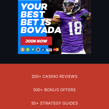
April 2025
March 2025
February 2025
January 2025
December 2024
November 2024
October 2024
September 2024
August 2024
July 2024
June 2024
April 2024
March 2024
200+
CASINO REVIEWS
February 2024
January 2024
500+
BONUS OFFERS
December 2023
November 2023
50+
STRATEGY GUIDES
October 2023