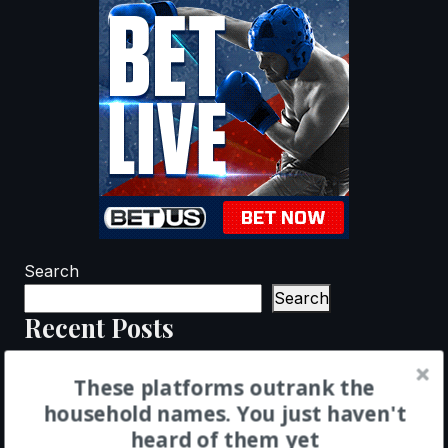
Search
Search
Recent Posts
Blackjack Card Counting: Myth vs Reality (A
These platforms outrank the
Complete Guide)
household names. You just haven't
Basic Blackjack Rules: How to Play Blackjack
heard of them yet
for Beginners