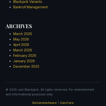
June 2019
Blackjack Variants
May 2019
Bankroll Management
April 2019
March 2019
February 2019
ARCHIVES
January 2019
March 2026
December 2018
May 2026
November 2018
April 2026
October 2018
March 2026
September 2018
February 2026
August 2018
January 2026
July 2018
December 2025
June 2018
May 2018
April 2018
March 2018
© 2026 Just Blackjack. All rights reserved. For entertainment
and informational purposes only.
February 2018
January 2018
BeGambleAware
|
GamCare