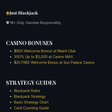
December 2020
November 2020
♠
Just Blackjack
October 2020
September 2020
🛡 18+ Only. Gamble Responsibly.
August 2020
July 2020
June 2020
CASINO BONUSES
May 2020
April 2020
$800 Welcome Bonus! at Miami Club
March 2020
300% Up to $3,000 at Casino MAX
$20 FREE Welcome Bonus at Sun Palace Casino
February 2020
January 2020
December 2019
STRATEGY GUIDES
November 2019
October 2019
Blackjack Rules
September 2019
Blackjack Strategy
August 2019
Basic Strategy Chart
July 2019
Card Counting Guide