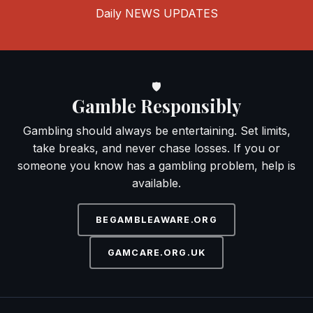
June 2022
Daily
NEWS UPDATES
May 2022
April 2022
March 2022
February 2022
🛡
January 2022
Gamble Responsibly
December 2021
November 2021
Gambling should always be entertaining. Set limits,
October 2021
take breaks, and never chase losses. If you or
September 2021
someone you know has a gambling problem, help is
August 2021
available.
July 2021
June 2021
BEGAMBLEAWARE.ORG
May 2021
April 2021
GAMCARE.ORG.UK
March 2021
February 2021
January 2021