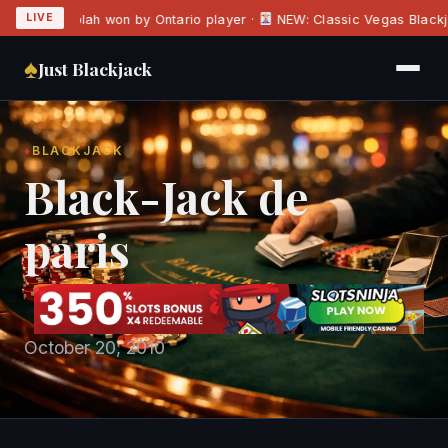
LIVE
ega Moolah won by Ontario player ·
NEW: Classic Vegas Blackjac
♠
Just Blackjack
♦
BLACKJACK
Black-Jack de
paris
October 20, 2010